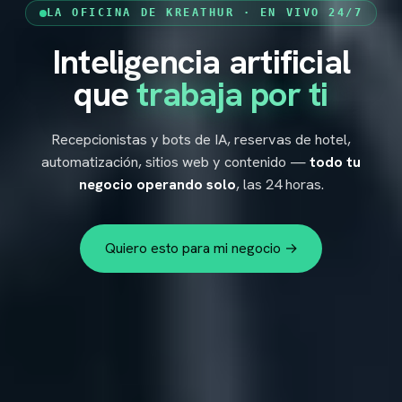
LA OFICINA DE KREATHUR · EN VIVO 24/7
Inteligencia artificial
KREATHUR
ES
▾
que
trabaja por ti
Recepcionistas y bots de IA, reservas de hotel,
automatización, sitios web y contenido —
todo tu
negocio operando solo
, las 24 horas.
Quiero esto para mi negocio →