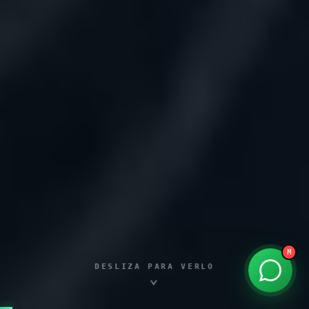
MatiBot
por Matías Aguilera · founder
Hola 👋 soy MatiBot. ¿En qué te ayudo?
Toca un tema o escríbeme.
kreathur.agency
M
DESLIZA PARA VERLO
⌄