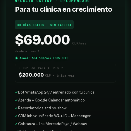
NEGOCIO ONLINE · RECOMENDADO
Para tu clínica en crecimiento
30 DÍAS GRATIS · SIN TARJETA
$69.000
CLP/mes
desde el mes 2
💰 Anual: $34.500/mes (50% OFF)
SETUP (SE PAGA AL MES 2)
$200.000
CLP · única vez
✓
Bot WhatsApp 24/7 entrenado con tu clínica
✓
Agenda + Google Calendar automático
✓
Recordatorios anti no-show
✓
CRM inbox unificado WA + IG + Messenger
✓
Cobranza + link MercadoPago / Webpay