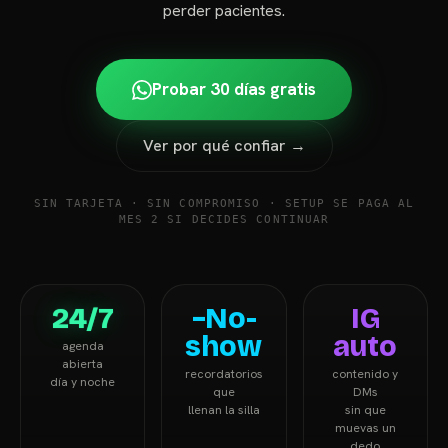
perder pacientes.
Probar 30 días gratis
Ver por qué confiar →
SIN TARJETA · SIN COMPROMISO · SETUP SE PAGA AL
MES 2 SI DECIDES CONTINUAR
24/7
−No-
IG
show
auto
agenda
abierta
recordatorios
contenido y
día y noche
que
DMs
llenan la silla
sin que
muevas un
dedo