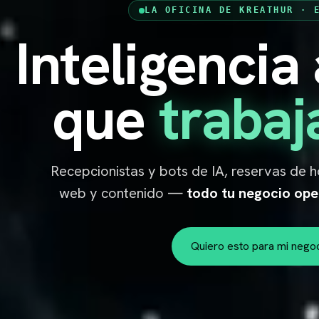
LA OFICINA DE KREATHUR · 
Inteligencia 
KREATHUR
📋
que
trabaj
Recepcionistas y bots de IA, reservas de ho
web y contenido —
todo tu negocio op
Quiero esto para mi nego