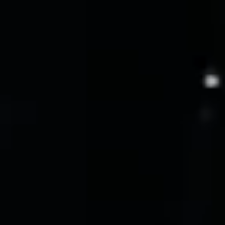
atsApp
ES
▾