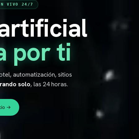
EN VIVO 24/7
artificial
 Productos
●
Bots LIVE
LEMU
Proyectos
Garantía
Quiénes somos
Wh
a por ti
tel, automatización, sitios
erando solo
, las 24 horas.
cio →