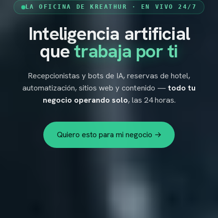
LA OFICINA DE KREATHUR · EN VIVO 24/7
Inteligencia artificial
KREATHUR
ES
▾
que
trabaja por ti
Recepcionistas y bots de IA, reservas de hotel,
automatización, sitios web y contenido —
todo tu
negocio operando solo
, las 24 horas.
Quiero esto para mi negocio →