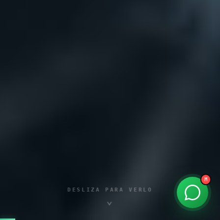
MatiBot
por Matías Aguilera · founder
Hola 👋 soy MatiBot. ¿En qué te ayudo?
Toca un tema o escríbeme.
kreathur.agency
M
DESLIZA PARA VERLO
⌄