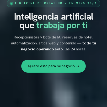
LA OFICINA DE KREATHUR · EN VIVO 24/7
Inteligencia artificial
KREATHUR
ES
▾
que
trabaja por ti
Recepcionistas y bots de IA, reservas de hotel,
automatización, sitios web y contenido —
todo tu
negocio operando solo
, las 24 horas.
Quiero esto para mi negocio →