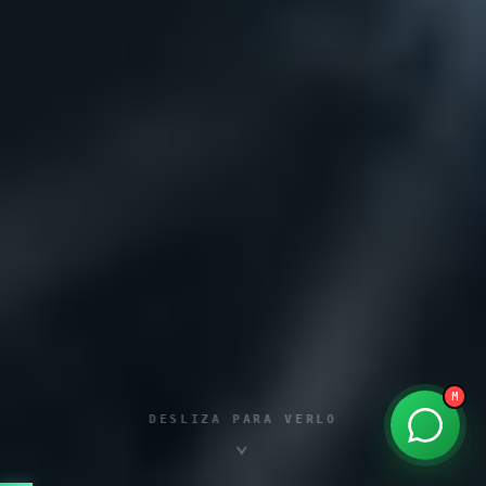
MatiBot
por Matías Aguilera · founder
Hola 👋 soy MatiBot. ¿En qué te ayudo?
Toca un tema o escríbeme.
kreathur.agency
M
DESLIZA PARA VERLO
⌄