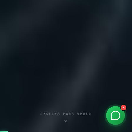
MatiBot
por Matías Aguilera · founder
Hola 👋 soy MatiBot. ¿En qué te ayudo?
Toca un tema o escríbeme.
kreathur.agency
M
DESLIZA PARA VERLO
⌄