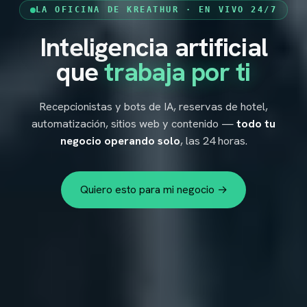
LA OFICINA DE KREATHUR · EN VIVO 24/7
Inteligencia artificial
KREATHUR
ES
▾
que
trabaja por ti
Recepcionistas y bots de IA, reservas de hotel,
automatización, sitios web y contenido —
todo tu
negocio operando solo
, las 24 horas.
Quiero esto para mi negocio →